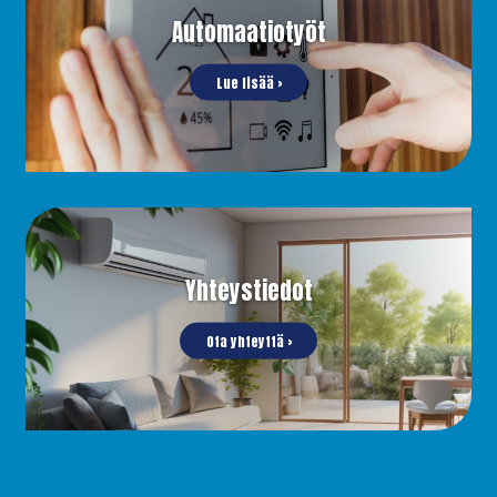
Automaatiotyöt
Lue lisää ›
Yhteystiedot
Ota yhteyttä ›