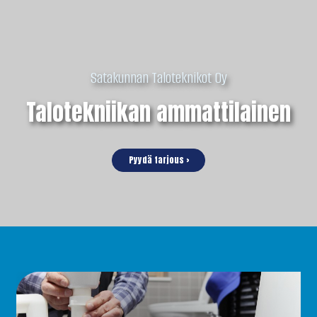
Satakunnan Taloteknikot Oy
Talotekniikan ammattilainen
Pyydä tarjous ›