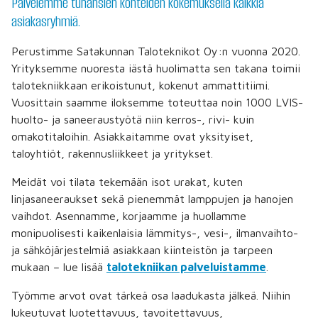
Palvelemme tuhansien kohteiden kokemuksella kaikkia
asiakasryhmiä.
Perustimme Satakunnan Taloteknikot Oy:n vuonna 2020.
Yrityksemme nuoresta iästä huolimatta sen takana toimii
talotekniikkaan erikoistunut, kokenut ammattitiimi.
Vuosittain saamme iloksemme toteuttaa noin 1000 LVIS-
huolto- ja saneeraustyötä niin kerros-, rivi- kuin
omakotitaloihin. Asiakkaitamme ovat yksityiset,
taloyhtiöt, rakennusliikkeet ja yritykset.
Meidät voi tilata tekemään isot urakat, kuten
linjasaneeraukset sekä pienemmät lamppujen ja hanojen
vaihdot. Asennamme, korjaamme ja huollamme
monipuolisesti kaikenlaisia lämmitys-, vesi-, ilmanvaihto-
ja sähköjärjestelmiä asiakkaan kiinteistön ja tarpeen
mukaan – lue lisää
talotekniikan palveluistamme
.
Työmme arvot ovat tärkeä osa laadukasta jälkeä. Niihin
lukeutuvat luotettavuus, tavoitettavuus,