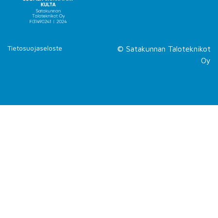
Tietosuojaseloste
© Satakunnan Taloteknikot
Oy