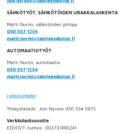
joni.nyroos@taloteknikotoy.fi
SÄHKÖTYÖT, SÄHKÖTÖIDEN URAKKALASKENTA
Matti Nurmi, sähkötöiden johtaja
050 537 1234
matti.nurmi@taloteknikotoy.fi
AUTOMAATIOTYÖT
Matti Nurmi, automaatio
050 537 1234
matti.nurmi@taloteknikotoy.fi
Laskutustiedot
Yhteyshenkilö: Joni Nyroos 050 534 5973
Verkkolaskuosoite
EDI/OVT-tunnus: 003731490241