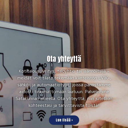
Ota yhteyttä
Kotitalous, yritys, taloyhtiö tai isännöitsijä –
meidät voit tilata tekemään kiinteistön LVIK-,
sähkö- ja automaatiotyöt, joissa panostamme
aidosti tinkimättömään laatuun. Palvelemme
Satakunnan alueella. Ota yhteyttä, niin jutellaan
kohteestasi ja tarvittavista töistä!
Lue lisää ›