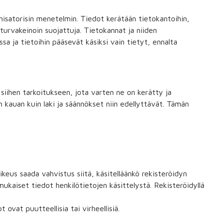
nisatorisin menetelmin. Tiedot kerätään tietokantoihin,
oturvakeinoin suojattuja. Tietokannat ja niiden
ssa ja tietoihin pääsevät käsiksi vain tietyt, ennalta
n siihen tarkoitukseen, jota varten ne on kerätty ja
 kauan kuin laki ja säännökset niin edellyttävät. Tämän
ikeus saada vahvistus siitä, käsitelläänkö rekisteröidyn
ukaiset tiedot henkilötietojen käsittelystä. Rekisteröidyllä
 ovat puutteellisia tai virheellisiä.