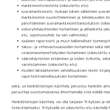
markkinointiviestintä (oikeutettu etu)
suoramarkkinointi, mukaan lukien sähköinen suoram
markkinoinnin suunnitteleminen ja tehokkuuden mi
päivittäminen suoramarkkinointitarkoituksiin (oik
sidosryhmäsuhteiden hoitaminen ja alihankinta sek
etu, sopimussuhde tai sen valmistelu)
sisäinen raportointi ja muut hallinnolliset toimenp
takuu- ja virhevastuuasioiden hoitaminen sekä rekl
viranomaismenettelyiden hoitaminen (oikeutettu 
väärinkäytösten estäminen ja niiden tutkinta, sek
varmistaminen (oikeutettu etu)
muiden lakisääteisten velvollisuuksien (esim. kirja
raportointivelvollisuuksien hoitaminen
sekä, un henkilötietojen käsittely perustuu henkilön an
peruuttaa suostumuksensa ilmoittamalla siitä edellä main
Henkilötietojen käsittely voi olla tarpeen Yrityksen ja 
toteuttamiseksi. Yrityksellä on oikeutettu etu käsitellä 