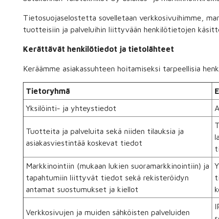
Tietosuojaselostetta sovelletaan verkkosivuihimme, mar
tuotteisiin ja palveluihin liittyvään henkilötietojen käsitt
Kerättävät henkilötiedot ja tietolähteet
Keräämme asiakassuhteen hoitamiseksi tarpeellisia henki
Tietoryhmä
E
Yksilöinti- ja yhteystiedot
A
T
Tuotteita ja palveluita sekä niiden tilauksia ja
l
asiakasviestintää koskevat tiedot
t
Markkinointiin (mukaan lukien suoramarkkinointiin) ja
Y
tapahtumiin liittyvät tiedot sekä rekisteröidyn
t
antamat suostumukset ja kiellot
k
I
Verkkosivujen ja muiden sähköisten palveluiden
s