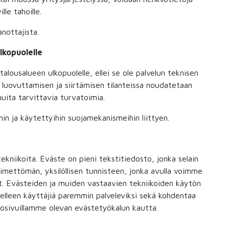
lle tahoille.
nottajista.
lkopuolelle
talousalueen ulkopuolelle, ellei se ole palvelun teknisen
n luovuttamisen ja siirtämisen tilanteissa noudatetaan
uita tarvittavia turvatoimia.
hin ja käytettyihin suojamekanismeihin liittyen.
niikoita. Eväste on pieni tekstitiedosto, jonka selain
 nimettömän, yksilöllisen tunnisteen, jonka avulla voimme
et. Evästeiden ja muiden vastaavien tekniikoiden käytön
elleen käyttäjiä paremmin palveleviksi sekä kohdentaa
kosivuillamme olevan evästetyökalun kautta.