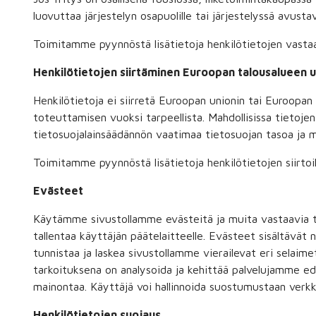
luovuttaa järjestelyn osapuolille tai järjestelyssä avustavi
Toimitamme pyynnöstä lisätietoja henkilötietojen vastaa
Henkilötietojen siirtäminen Euroopan talousalueen u
Henkilötietoja ei siirretä Euroopan unionin tai Euroopan 
toteuttamisen vuoksi tarpeellista. Mahdollisissa tietoje
tietosuojalainsäädännön vaatimaa tietosuojan tasoa ja m
Toimitamme pyynnöstä lisätietoja henkilötietojen siirtoi
Evästeet
Käytämme sivustollamme evästeitä ja muita vastaavia tek
tallentaa käyttäjän päätelaitteelle. Evästeet sisältävät
tunnistaa ja laskea sivustollamme vierailevat eri selaim
tarkoituksena on analysoida ja kehittää palvelujamme ed
mainontaa. Käyttäjä voi hallinnoida suostumustaan verk
Henkilötietojen suojaus