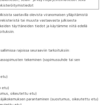
ekisteröitymistiedot
kisista saatavilla olevista viranomaisen ylläpitämistä
arekisteristä tai muusta vastaavasta julkisesta
keiden täyttäneiden tiedot ja käytämme niitä edellä
ituksiin.
allimissa rajoissa seuraaviin tarkoituksiin:
akassopimusten tekeminen (sopimussuhde tai sen
 etu)
u etu)
tumus, oikeutettu etu)
äjäkokemuksen parantaminen (suostumus, oikeutettu etu)
keutettu etu)