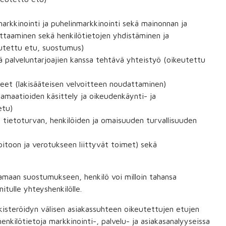
arkkinointi ja puhelinmarkkinointi sekä mainonnan ja
ttaaminen sekä henkilötietojen yhdistäminen ja
eutettu etu, suostumus)
ä palveluntarjoajien kanssa tehtävä yhteistyö (oikeutettu
iteet (lakisääteisen velvoitteen noudattaminen)
amaatioiden käsittely ja oikeudenkäynti- ja
etu)
ä tietoturvan, henkilöiden ja omaisuuden turvallisuuden
npitoon ja verotukseen liittyvät toimet) sekä
tamaan suostumukseen, henkilö voi milloin tahansa
itulle yhteyshenkilölle.
rekisteröidyn välisen asiakassuhteen oikeutettujen etujen
henkilötietoja markkinointi-, palvelu- ja asiakasanalyyseissa