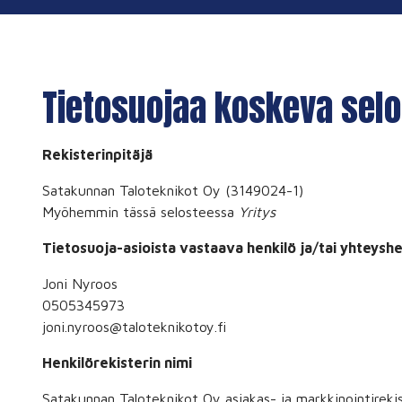
Tietosuojaa koskeva selo
Rekisterinpitäjä
Satakunnan Taloteknikot Oy
(
3149024-1
)
Myöhemmin tässä selosteessa
Yritys
Tietosuoja-asioista vastaava henkilö ja/tai yhteyshe
Joni Nyroos
0505345973
joni.nyroos@taloteknikotoy.fi
Henkilörekisterin nimi
Satakunnan Taloteknikot Oy
asiakas- ja markkinointireki