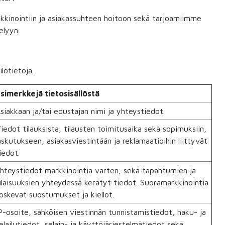
kkinointiin ja asiakassuhteen hoitoon sekä tarjoamiimme
elyyn.
lötietoja.
simerkkejä tietosisällöstä
siakkaan ja/tai edustajan nimi ja yhteystiedot.
iedot tilauksista, tilausten toimitusaika sekä sopimuksiin,
askutukseen, asiakasviestintään ja reklamaatioihin liittyvät
iedot.
hteystiedot markkinointia varten, sekä tapahtumien ja
ilaisuuksien yhteydessä kerätyt tiedot. Suoramarkkinointia
oskevat suostumukset ja kiellot.
P-osoite, sähköisen viestinnän tunnistamistiedot, haku- ja
elailutiedot, selain- ja käyttöjärjestelmätiedot sekä