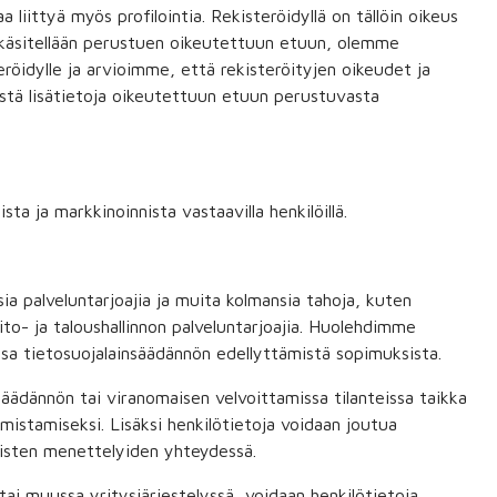
 liittyä myös profilointia. Rekisteröidyllä on tällöin oikeus
a käsitellään perustuen oikeutettuun etuun, olemme
eröidylle ja arvioimme, että rekisteröityjen oikeudet ja
tä lisätietoja oikeutettuun etuun perustuvasta
sta ja markkinoinnista vastaavilla henkilöillä.
ia palveluntarjoajia ja muita kolmansia tahoja, kuten
npito- ja taloushallinnon palveluntarjoajia. Huolehdimme
sa tietosuojalainsäädännön edellyttämistä sopimuksista.
nsäädännön tai viranomaisen velvoittamissa tilanteissa taikka
mistamiseksi. Lisäksi henkilötietoja voidaan joutua
listen menettelyiden yhteydessä.
 tai muussa yritysjärjestelyssä, voidaan henkilötietoja