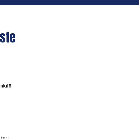
ste
nkilö
steri