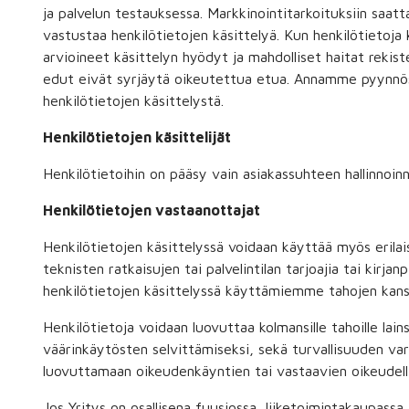
ja palvelun testauksessa. Markkinointitarkoituksiin saattaa
vastustaa henkilötietojen käsittelyä. Kun henkilötietoj
arvioineet käsittelyn hyödyt ja mahdolliset haitat rekist
edut eivät syrjäytä oikeutettua etua. Annamme pyynnös
henkilötietojen käsittelystä.
Henkilötietojen käsittelijät
Henkilötietoihin on pääsy vain asiakassuhteen hallinnoinni
Henkilötietojen vastaanottajat
Henkilötietojen käsittelyssä voidaan käyttää myös erilais
teknisten ratkaisujen tai palvelintilan tarjoajia tai kirja
henkilötietojen käsittelyssä käyttämiemme tahojen kans
Henkilötietoja voidaan luovuttaa kolmansille tahoille lai
väärinkäytösten selvittämiseksi, sekä turvallisuuden var
luovuttamaan oikeudenkäyntien tai vastaavien oikeudel
Jos Yritys on osallisena fuusiossa, liiketoimintakaupassa