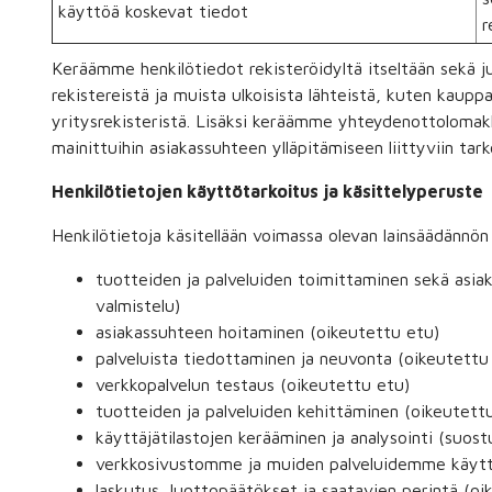
käyttöä koskevat tiedot
r
Keräämme henkilötiedot rekisteröidyltä itseltään sekä jul
rekistereistä ja muista ulkoisista lähteistä, kuten kaupp
yritysrekisteristä. Lisäksi keräämme yhteydenottolomak
mainittuihin asiakassuhteen ylläpitämiseen liittyviin tarko
Henkilötietojen käyttötarkoitus ja käsittelyperuste
Henkilötietoja käsitellään voimassa olevan lainsäädännön s
tuotteiden ja palveluiden toimittaminen sekä asi
valmistelu)
asiakassuhteen hoitaminen (oikeutettu etu)
palveluista tiedottaminen ja neuvonta (oikeutettu
verkkopalvelun testaus (oikeutettu etu)
tuotteiden ja palveluiden kehittäminen (oikeutett
käyttäjätilastojen kerääminen ja analysointi (suos
verkkosivustomme ja muiden palveluidemme käytt
laskutus, luottopäätökset ja saatavien perintä (oi