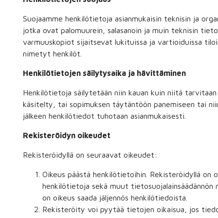
Suojaamme henkilötietoja asianmukaisin teknisin ja orga
jotka ovat palomuurein, salasanoin ja muin teknisin tiet
varmuuskopiot sijaitsevat lukituissa ja vartioiduissa tiloi
nimetyt henkilöt.
Henkilötietojen säilytysaika ja hävittäminen
Henkilötietoja säilytetään niin kauan kuin niitä tarvitaa
käsitelty, tai sopimuksen täytäntöön panemiseen tai niin
jälkeen henkilötiedot tuhotaan asianmukaisesti.
Rekisteröidyn oikeudet
Rekisteröidyllä on seuraavat oikeudet:
Oikeus päästä henkilötietoihin. Rekisteröidyllä on o
henkilötietoja sekä muut tietosuojalainsäädännön m
on oikeus saada jäljennös henkilötiedoista.
Rekisteröity voi pyytää tietojen oikaisua, jos tiedot